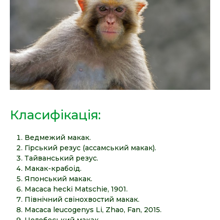
Класифікація:
Ведмежий макак.
Гірський резус (ассамський макак).
Тайванський резус.
Макак-крабоід.
Японський макак.
Macaca hecki Matschie, 1901.
Північний свінохвостий макак.
Macaca leucogenys Li, Zhao, Fan, 2015.