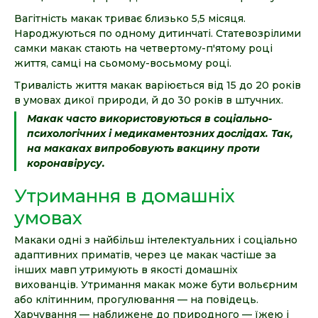
Вагітність макак триває близько 5,5 місяця.
Народжуються по одному дитинчаті. Статевозрілими
самки макак стають на четвертому-п'ятому році
життя, самці на сьомому-восьмому році.
Тривалість життя макак варіюється від 15 до 20 років
в умовах дикої природи, й до 30 років в штучних.
Макак часто використовуються в соціально-
психологічних і медикаментозних дослідах. Так,
на макаках випробовують вакцину проти
коронавірусу.
Утримання в домашніх
умовах
Макаки одні з найбільш інтелектуальних і соціально
адаптивних приматів, через це макак частіше за
інших мавп утримують в якості домашніх
вихованців. Утримання макак може бути вольєрним
або клітинним, прогулювання — на повідець.
Харчування — наближене до природного — їжею і