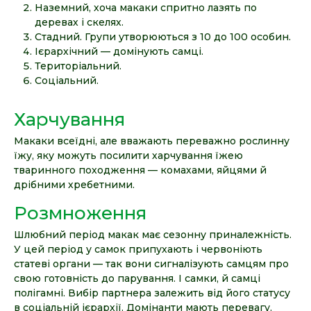
Наземний, хоча макаки спритно лазять по
деревах і скелях.
Стадний. Групи утворюються з 10 до 100 особин.
Ієрархічний — домінують самці.
Територіальний.
Соціальний.
Харчування
Макаки всеїдні, але вважають переважно рослинну
їжу, яку можуть посилити харчування їжею
тваринного походження — комахами, яйцями й
дрібними хребетними.
Розмноження
Шлюбний період макак має сезонну приналежність.
У цей період у самок припухають і червоніють
статеві органи — так вони сигналізують самцям про
свою готовність до парування. І самки, й самці
полігамні. Вибір партнера залежить від його статусу
в соціальній ієрархії. Домінанти мають перевагу.