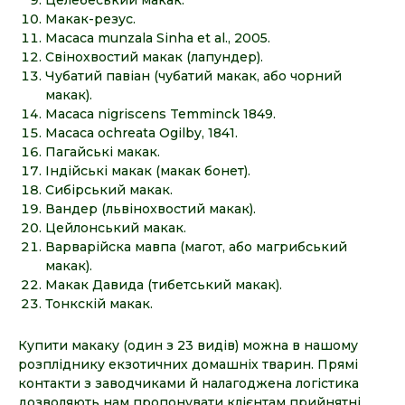
Целебеський макак.
Макак-резус.
Macaca munzala Sinha et al., 2005.
Свінохвостий макак (лапундер).
Чубатий павіан (чубатий макак, або чорний
макак).
Macaca nigriscens Temminck 1849.
Macaca ochreata Ogilby, 1841.
Пагайські макак.
Індійські макак (макак бонет).
Сибірський макак.
Вандер (львінохвостий макак).
Цейлонський макак.
Варварійска мавпа (магот, або магрибський
макак).
Макак Давида (тибетський макак).
Тонкскій макак.
Купити макаку (один з 23 видів) можна в нашому
розпліднику екзотичних домашніх тварин. Прямі
контакти з заводчиками й налагоджена логістика
дозволяють нам пропонувати клієнтам прийнятні