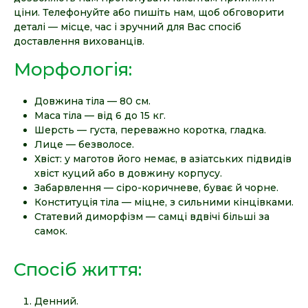
ціни. Телефонуйте або пишіть нам, щоб обговорити
деталі — місце, час і зручний для Вас спосіб
доставлення вихованців.
Морфологія:
Довжина тіла — 80 см.
Маса тіла — від 6 до 15 кг.
Шерсть — густа, переважно коротка, гладка.
Лице — безволосе.
Хвіст: у маготов його немає, в азіатських підвидів
хвіст куций або в довжину корпусу.
Забарвлення — сіро-коричневе, буває й чорне.
Конституція тіла — міцне, з сильними кінцівками.
Статевий диморфізм — самці вдвічі більші за
самок.
Спосіб життя:
Денний.