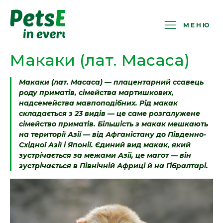
PetsExotic
МЕНЮ
Макаки (лат. Macaca)
Макаки (лат. Macaca) — плацентарний ссавець
роду приматів, сімейства мартишкових,
надсемейства мавпоподібних. Рід макак
складається з 23 видів — це саме розгалужене
сімейство приматів. Більшість з макак мешкають
на території Азії — від Афганістану до Південно-
Східної Азії і Японії. Єдиний вид макак, який
зустрічається за межами Азії, це магот — він
зустрічається в Північній Африці й на Гібралтарі.