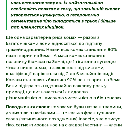
членистоногих тварин. Їх найзагальніша
особливість полягає в тому, що зовнішній скелет
утворюється кутикулою, а гетерономно
сегментоване тіло складається з трьох і більше
пар членистих кінцівок.
Ще одна характерна риса комах — разом з
багатоніжками вони відносяться до підтипу
трахейнодишних. Назви всіх комах становить 80%
назв тварин на Землі. А маса комах становить
половину біомаси на Землі, це 1 гігатонна вуглецю.
Число видів комах, в залежності від системи,
кваліфікації варіюється від 2 до 6 мільйонів видів.
Комахи становлять близько 90% всіх тварин на Землі.
Вони відіграють надзвичайно важливу роль у
природі, це визначається їх видовою
різноманітністю і високою чисельністю в біоценозах.
Походження слова
: комахами були названі тварини,
у яких тіло з насічками — це калька французького
слова (латинського походження) insecte, яке описує
тіло, сегментированное на складові частини — члени.