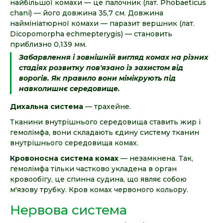
найбільшої комахи — це палочник (лат. Phobaeticus
chani) — його довжина 35,7 см. Довжина
наймініатюрної комахи — паразит вершник (лат.
Dicopomorpha echmepterygis) — становить
приблизно 0,139 мм.
Забарвлення і зовнішній вигляд комах на різних
стадіях розвитку пов'язано із захистом від
ворогів. Як правило вони мімікрують під
навколишнє середовище.
Дихальна система
— трахейне.
Тканини внутрішнього середовища ставить жир і
гемолімфа, вони складають єдину систему тканин
внутрішнього середовища комах.
Кровоносна система комах
— незамкнена. Так,
гемолімфа тільки частково укладена в орган
кровообігу, це спинна судина, що являє собою
м'язову трубку. Кров комах червоного кольору.
Нервова система