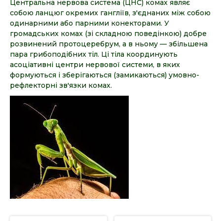
Центральна нервова система (ЦНС) комах являє
собою ланцюг окремих гангліїв, з'єднаних між собою
одинарними або парними конекторами. У
громадських комах (зі складною поведінкою) добре
розвинений протоцеребрум, а в ньому — збільшена
пара грибоподібних тіл. Ці тіла координують
асоціативні центри нервової системи, в яких
формуються і зберігаються (замикаються) умовно-
рефлекторні зв'язки комах.