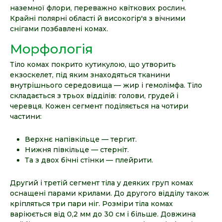
наземної флори, переважно квіткових рослин.
Крайні полярні області й високогір'я з вічними
снігами позбавлені комах.
Морфологія
Тіло комах покрито кутикулою, що утворить
екзоскелет, під яким знаходяться тканини
внутрішнього середовища — жир і гемолімфа. Тіло
складається з трьох відділів: голови, грудей і
черевця. Кожен сегмент поділяється на чотири
частини:
Верхнє напівкільце — тергит.
Нижня півкільце — стерніт.
Та з двох бічні стінки — плейрити.
Другий і третій сегмент тіла у деяких груп комах
оснащені парами крилами. До другого відділу також
кріпляться три пари ніг. Розміри тіла комах
варіюється від 0,2 мм до 30 см і більше. Довжина