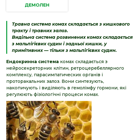
ДЕМОЛЕН
Травна система комах складається з кишкового
тракту і травних залоз.
Видільна система розвинених комах складається
з мальпігієвих судин і задньої кишки, у
примітивних — тільки з мальпігієвих судин.
Ендокринна система
комах складається з
нейросекреторних клітин, ретроцеребеллярного
комплексу, парасимпатических органів і
проторакальних залоз. Вони синтезують,
накопичують і виділяють в гемолімфу гормони, які
регулюють фізіологічні процеси комах.