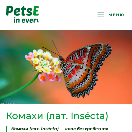
PetsExotic
МЕНЮ
Комахи (лат. Insécta)
Комахи (лат. Insécta) — клас безхребетних