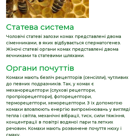
Статева система
Чоловічі статеві залози комах представлені двома
сіменниками, в яких відбувається сперматогенез.
Жіночі статеві органи комах представлені двома
яєчниками та статевими шляхами.
Органи почуттів
Комахи мають безліч рецепторів (сенсілли), чутливих
до певних подразників. Так, у комах є
механорецептори (слухові рецептори,
пропріорецептори), фоторецептори,
терморецептори, хеморецептори. З їх допомогою
комахи вловлюють енергію випромінювань у вигляді
тепла і світла, механічні вібрації, тиск, сили тяжіння,
концентрації в повітрі водяної пари та летких
речовин. Комахи мають розвинене почуття нюху і
смаку.