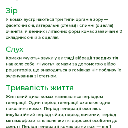
Зір
У комах зустрічаються три типи органів зору —
фасеточні очі, латеральні (стемм) і спинні (оцелліі)
оченята. У денних і літаючих форм комах зазвичай є 2
складних очі й 3 оцеллія.
Слух
Комахи «чують» звуки у вигляді вібрації твердих тіл
навколо себе. «Чують» комахи за допомогою вібро
рецепторів, що знаходяться в гомілках ніг поблизу їх
зчленування зі стегном.
Тривалість життя
Життєвий цикл комах називається періодом
генерації. Один період генерації охоплює одне
покоління комах. Період генерації охоплює
інкубаційний період яйця, період личинки, період
метаморфози та власне життя дорослої особини до
смерті. Період генерації комах різниться — від 1