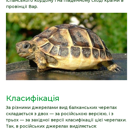
іспанського кордону і на південному сході країни в
провінції Вар.
Класифікація
За різними джерелами вид балканських черепах
складається з двох — за російською версією, і з
трьох — за західної версії класифікації цієї черепахи.
Так, в російських джерелах виділяється: