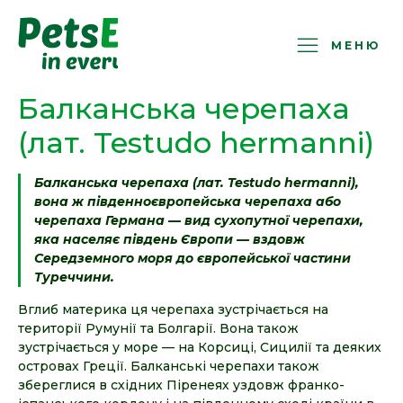
PetsExotic
МЕНЮ
Балканська черепаха
(лат. Testudo hermanni)
Балканська черепаха (лат. Testudo hermanni),
вона ж південноєвропейська черепаха або
черепаха Германа — вид сухопутної черепахи,
яка населяє південь Європи — вздовж
Середземного моря до європейської частини
Туреччини.
Вглиб материка ця черепаха зустрічається на
території Румунії та Болгарії. Вона також
зустрічається у море — на Корсиці, Сицилії та деяких
островах Греції. Балканські черепахи також
збереглися в східних Піренеях уздовж франко-