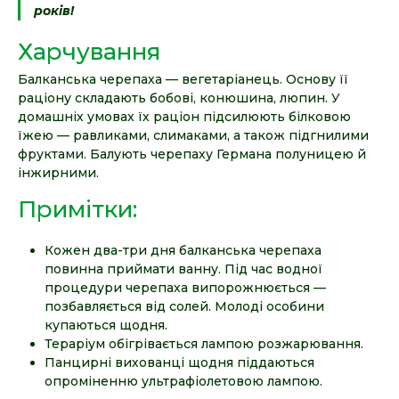
років!
Харчування
Балканська черепаха — вегетаріанець. Основу її
раціону складають бобові, конюшина, люпин. У
домашніх умовах їх раціон підсилюють білковою
їжею — равликами, слимаками, а також підгнилими
фруктами. Балують черепаху Германа полуницею й
інжирними.
Примітки:
Кожен два-три дня балканська черепаха
повинна приймати ванну. Під час водної
процедури черепаха випорожнюється —
позбавляється від солей. Молоді особини
купаються щодня.
Тераріум обігрівається лампою розжарювання.
Панцирні вихованці щодня піддаються
опроміненню ультрафіолетовою лампою.