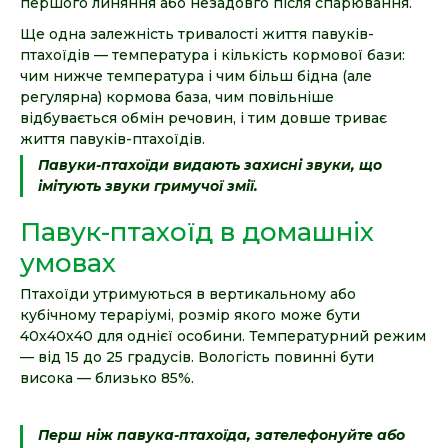
першого линяння або незадовго після спарювання.
Ще одна залежність тривалості життя павуків-
птахоїдів — температура і кількість кормової бази:
чим нижче температура і чим більш бідна (але
регулярна) кормова база, чим повільніше
відбувається обмін речовин, і тим довше триває
життя павуків-птахоїдів.
Павуки-птахоїди видають захисні звуки, що
імітують звуки гримучої змії.
Павук-птахоїд в домашніх
умовах
Птахоїди утримуються в вертикальному або
кубічному тераріумі, розмір якого може бути
40х40х40 для однієї особини. Температурний режим
— від 15 до 25 градусів. Вологість повинні бути
висока — близько 85%.
Перш ніж павука-птахоїда, зателефонуйте або