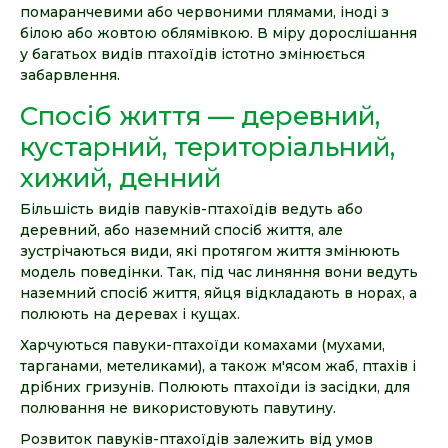
помаранчевими або червоними плямами, іноді з
білою або жовтою облямівкою. В міру дорослішання
у багатьох видів птахоїдів істотно змінюється
забарвлення.
Спосіб життя — деревний,
кустарний, територіальний,
хижий, денний
Більшість видів павуків-птахоїдів ведуть або
деревний, або наземний спосіб життя, але
зустрічаються види, які протягом життя змінюють
модель поведінки. Так, під час линяння вони ведуть
наземний спосіб життя, яйця відкладають в норах, а
полюють на деревах і кущах.
Харчуються павуки-птахоїди комахами (мухами,
тарганами, метеликами), а також м'ясом жаб, птахів і
дрібних гризунів. Полюють птахоїди із засідки, для
полювання не використовують павутину.
Розвиток павуків-птахоїдів залежить від умов