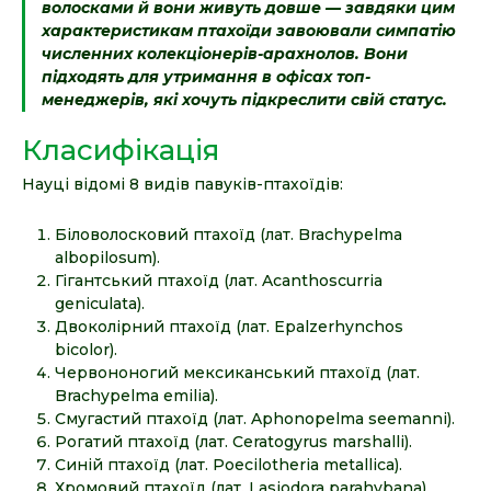
волосками й вони живуть довше — завдяки цим
характеристикам птахоїди завоювали симпатію
численних колекціонерів-арахнолов. Вони
підходять для утримання в офісах топ-
менеджерів, які хочуть підкреслити свій статус.
Класифікація
Науці відомі 8 видів павуків-птахоїдів:
Біловолосковий птахоїд (лат. Brachypelma
albopilosum).
Гігантський птахоїд (лат. Acanthoscurria
geniculata).
Двоколірний птахоїд (лат. Epalzerhynchos
bicolor).
Червононогий мексиканський птахоїд (лат.
Brachypelma emilia).
Смугастий птахоїд (лат. Aphonopelma seemanni).
Рогатий птахоїд (лат. Ceratogyrus marshalli).
Синій птахоїд (лат. Poecilotheria metallica).
Хромовий птахоїд (лат. Lasiodora parahybana).