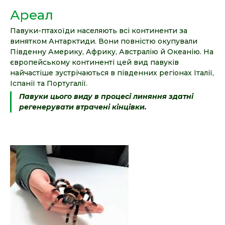
Ареал
Павуки-птахоїди населяють всі континенти за
винятком Антарктиди. Вони повністю окупували
Південну Америку, Африку, Австралію й Океанію. На
європейському континенті цей вид павуків
найчастіше зустрічаються в південних регіонах Італії,
Іспанії та Португалії.
Павуки цього виду в процесі линяння здатні
регенерувати втрачені кінцівки.