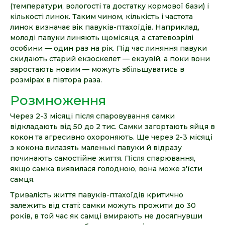
(температури, вологості та достатку кормової бази) і
кількості линок. Таким чином, кількість і частота
линок визначає вік павуків-птахоїдів. Наприклад,
молоді павуки линяють щомісяця, а статевозрілі
особини — один раз на рік. Під час линяння павуки
скидають старий екзоскелет — екзувій, а поки вони
заростають новим — можуть збільшуватись в
розмірах в півтора раза.
Розмноження
Через 2-3 місяці після спаровування самки
відкладають від 50 до 2 тис. Самки загортають яйця в
кокон та агресивно охороняють. Ще через 2-3 місяці
з кокона вилазять маленькі павуки й відразу
починають самостійне життя. Після спарювання,
якщо самка виявилася голодною, вона може з'їсти
самця.
Тривалість життя павуків-птахоїдів критично
залежить від статі: самки можуть прожити до 30
років, в той час як самці вмирають не досягнувши