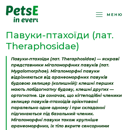
PetsExotic
МЕНЮ
Павуки-птахоїди (лат.
Theraphosidae)
Павуки-птахоїди (лат. Theraphosidae) — яскраві
представники мігаломорфних павуків (лат.
Mygalomorphae). Мігаломорфні павуки
відрізняються від аранеоморфних павуків
будовою хелицер (колишній): клешні перших
мають лабідогнатну будову, клешні других —
ортогнатне. Це означає, що кігтеподібні членики
хелицер павуків-птахоїдів орієнтовані
паралельно одне одному і при складанні
підгинаються під базальний членик.
Мігаломорфні павуки також крупніше
аранеоморфних, їх тіло вкрите сенсорними