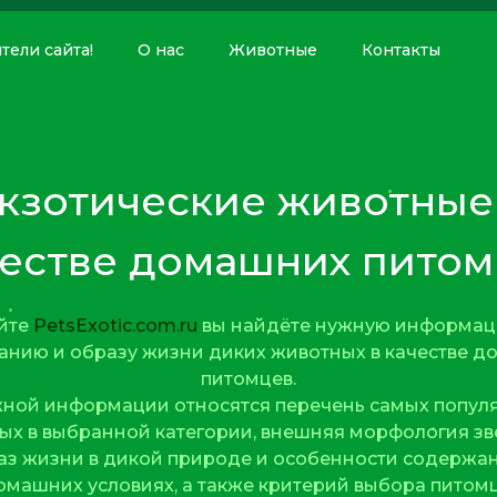
ели сайта!
О нас
Животные
Контакты
кзотические животные
честве домашних питом
айте
PetsExotic.com.ru
вы найдёте нужную информац
нию и образу жизни диких животных в качестве 
питомцев.
жной информации относятся перечень самых попул
ых в выбранной категории, внешняя морфология зве
аз жизни в дикой природе и особенности содержан
омашних условиях, а также критерий выбора питомц