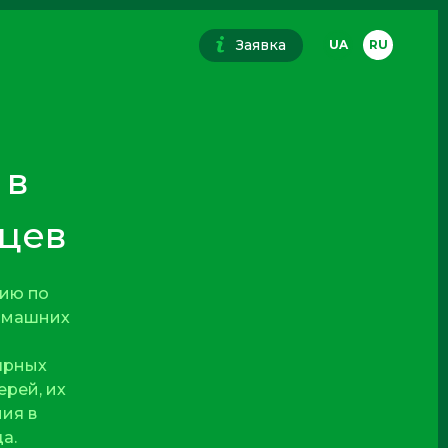
Заявка
UA
RU
 в
цев
ию по
домашних
ярных
рей, их
ия в
а.