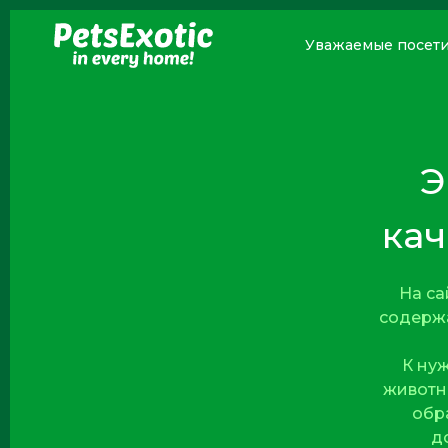
PetsExotic
Уважаемые посетит
Э
ка
На с
содержа
К ну
животн
обр
д